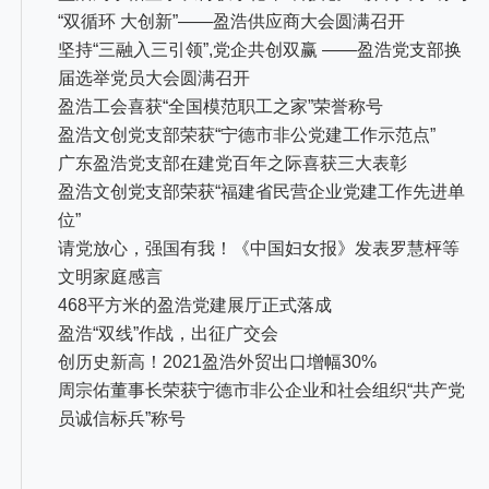
“双循环 大创新”——盈浩供应商大会圆满召开
坚持“三融入三引领”,党企共创双赢 ——盈浩党支部换
届选举党员大会圆满召开
盈浩工会喜获“全国模范职工之家”荣誉称号
盈浩文创党支部荣获“宁德市非公党建工作示范点”
广东盈浩党支部在建党百年之际喜获三大表彰
盈浩文创党支部荣获“福建省民营企业党建工作先进单
位”
请党放心，强国有我！《中国妇女报》发表罗慧枰等
文明家庭感言
468平方米的盈浩党建展厅正式落成
盈浩“双线”作战，出征广交会
创历史新高！2021盈浩外贸出口增幅30%
周宗佑董事长荣获宁德市非公企业和社会组织“共产党
员诚信标兵”称号