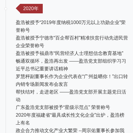
2020年
盈浩被授予“2019年度纳税1000万元以上功勋企业”荣
誉称号
盈浩被授予宁德市“百企帮百村”精准扶贫行动先进民营
企业荣誉称号
盈浩被授予福鼎市“民营经济人士理想信念教育基地”
畅通双循环，盈浩再出发 ——盈浩党支部组织学习习
近平总书记重要讲话精神
罗慧枰副董事长作为企业代表在“广州益晒你！”出口转
内销专场新闻发布会发言
帮扶结对，走进老区 ——盈浩党支部开展主题党日活
动
广东盈浩党支部被授予“星级示范点” 荣誉称号
2020年度福建省“最具成长性文化企业”出炉，盈浩榜
上有名
政企合力推动文化产业大繁荣 --周宗佑董事长参加我