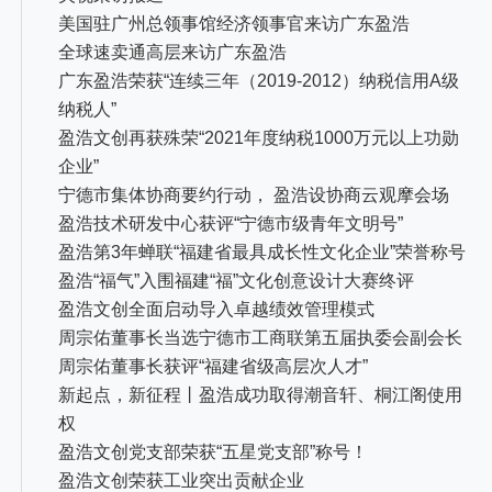
美国驻广州总领事馆经济领事官来访广东盈浩
全球速卖通高层来访广东盈浩
广东盈浩荣获“连续三年（2019-2012）纳税信用A级
纳税人”
盈浩文创再获殊荣“2021年度纳税1000万元以上功勋
企业”
宁德市集体协商要约行动， 盈浩设协商云观摩会场
盈浩技术研发中心获评“宁德市级青年文明号”
盈浩第3年蝉联“福建省最具成长性文化企业”荣誉称号
盈浩“福气”入围福建“福”文化创意设计大赛终评
盈浩文创全面启动导入卓越绩效管理模式
周宗佑董事长当选宁德市工商联第五届执委会副会长
周宗佑董事长获评“福建省级高层次人才”
新起点，新征程丨盈浩成功取得潮音轩、桐江阁使用
权
盈浩文创党支部荣获“五星党支部”称号！
盈浩文创荣获工业突出贡献企业